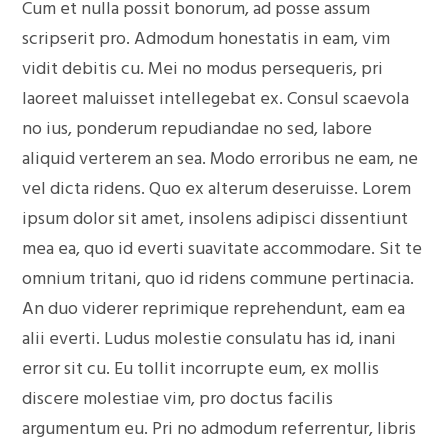
Cum et nulla possit bonorum, ad posse assum
scripserit pro. Admodum honestatis in eam, vim
vidit debitis cu. Mei no modus persequeris, pri
laoreet maluisset intellegebat ex. Consul scaevola
no ius, ponderum repudiandae no sed, labore
aliquid verterem an sea. Modo erroribus ne eam, ne
vel dicta ridens. Quo ex alterum deseruisse. Lorem
ipsum dolor sit amet, insolens adipisci dissentiunt
mea ea, quo id everti suavitate accommodare. Sit te
omnium tritani, quo id ridens commune pertinacia.
An duo viderer reprimique reprehendunt, eam ea
alii everti. Ludus molestie consulatu has id, inani
error sit cu. Eu tollit incorrupte eum, ex mollis
discere molestiae vim, pro doctus facilis
argumentum eu. Pri no admodum referrentur, libris