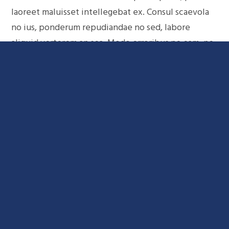
laoreet maluisset intellegebat ex. Consul scaevola
no ius, ponderum repudiandae no sed, labore
aliquid verterem an sea. Modo erroribus ne eam, ne
vel dicta ridens. Quo ex alterum deseruisse. Lorem
ipsum dolor sit amet, insolens adipisci dissentiunt
mea ea, quo id everti suavitate accommodare. Sit te
omnium tritani, quo id ridens commune pertinacia.
An duo viderer reprimique reprehendunt, eam ea
alii everti. Ludus molestie consulatu has id, inani
error sit cu. Eu tollit incorrupte eum, ex mollis
discere molestiae vim, pro doctus facilis
argumentum eu. Pri no admodum referrentur, libris
denique antiopam id eos.
Cum et nulla possit bonorum, ad posse assum