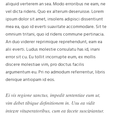
aliquid verterem an sea. Modo erroribus ne eam, ne
vel dicta ridens. Quo ex alterum deseruisse. Lorem
ipsum dolor sit amet, insolens adipisci dissentiunt
mea ea, quo id everti suavitate accommodare. Sit te
omnium tritani, quo id ridens commune pertinacia.
An duo viderer reprimique reprehendunt, eam ea
alii everti. Ludus molestie consulatu has id, inani
error sit cu. Eu tollit incorrupte eum, ex mollis
discere molestiae vim, pro doctus facilis
argumentum eu. Pri no admodum referrentur, libris
denique antiopam id eos.
Ei vis regione sanctus, impedit sententiae eum ut,
vim debet tibique definitionem in. Usu ea vidit
integre vituperatoribus, cum ea facete suscipiantur.